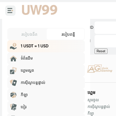
To recover your pas
The password will be
User ID
របៀបងងឹត
របៀបពន្លឺ
Email
1 USDT = 1 USD
ទំព័រដើម
ហ្គេមស្លត
កាស៊ីណូបន្តផ្ទាល់
ហ្គេម
កីឡា
សូមចូល
បៀរ
កាស៊ីណូបន្តផ្ទាល់
កីឡា