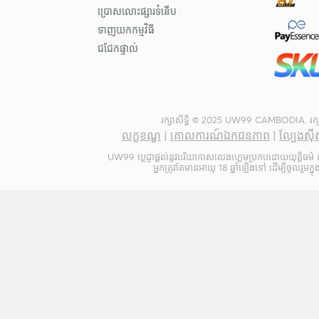
ប្រោសលោះផ្សារទំនើប
ទាញយកកម្មវិធី
ជជែកផ្ទាល់
រក្សាសិទ្ធិ © 2025 UW99 CAMBODIA. រក្សាសិ
លក្ខខណ្ឌ
|
គោលការណ៍ឯកជនភាព
|
ល្បែងស៊
UW99 ប្តេជ្ញាផ្តល់នូវបរិយាកាសលេងហ្គេមប្រកបដោយយុត្តិធម៌ ស
អ្នកត្រូវតែមានអាយុ 18 ឆ្នាំឡើងទៅ ដើម្បីចូលរួមក