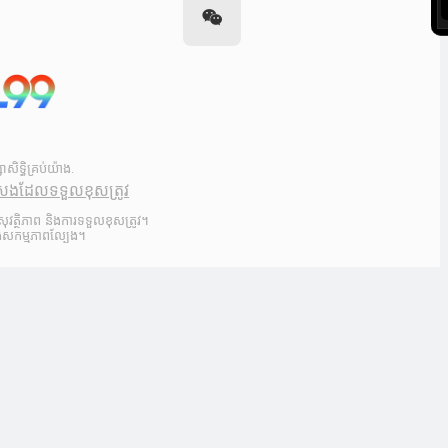
ទ្ធិគ្រប់យ៉ាង.
ីសងដែលទទួលខុសត្រូវ
ុវត្ថិភាព និងការទទួលខុសត្រូវ។
្នុងសកម្មភាពល្បែង។