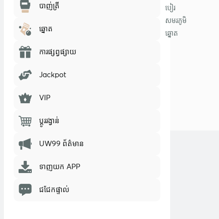
បាញ់ត្រី
បៀរ
សមរភូមិ
ឆ្នោត
ឆ្នោត
ការផ្សព្វផ្សាយ
Jackpot
VIP
ប្តូររង្វាន់
UW99 ព័ត៌មាន
ទាញយក APP
ជជែកផ្ទាល់