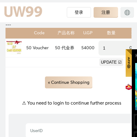
登录
注册
---
Code
产品名称
U.GP
数量
重
50 Voucher
50 代金券
54000
0.0
0.0
« Continue Shopping
⚠ You need to login to continue further process