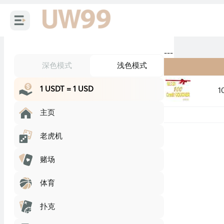
---
深色模式
浅色模式
1 USDT = 1 USD
1
主页
老虎机
赌场
体育
扑克