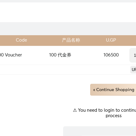
Code
产品名称
U.GP
00 Voucher
100 代金券
106500
« Continue Shopping
⚠ You need to login to continu
process