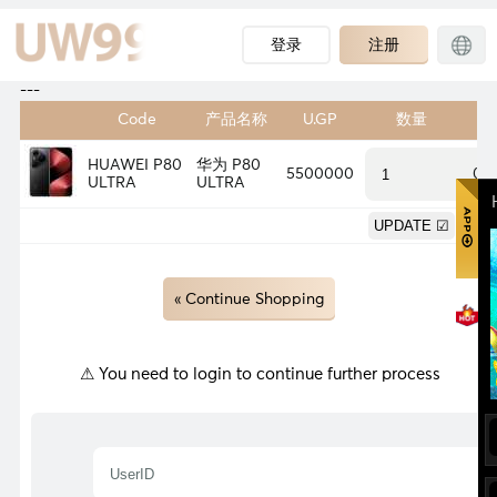
登录
注册
---
Code
产品名称
U.GP
数量
重
HUAWEI P80
华为 P80
5500000
0.
ULTRA
ULTRA
0.
« Continue Shopping
⚠ You need to login to continue further process