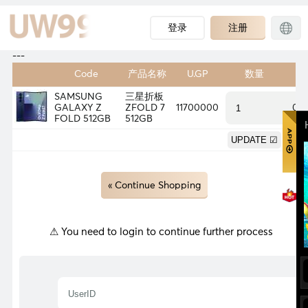
登录
注册
---
Code
产品名称
U.GP
数量
重
SAMSUNG
三星折板
GALAXY Z
ZFOLD 7
11700000
0.
FOLD 512GB
512GB
0.
« Continue Shopping
⚠ You need to login to continue further process