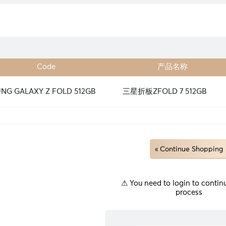
Code
产品名称
NG GALAXY Z FOLD 512GB
三星折板ZFOLD 7 512GB
« Continue Shopping
⚠ You need to login to continu
process