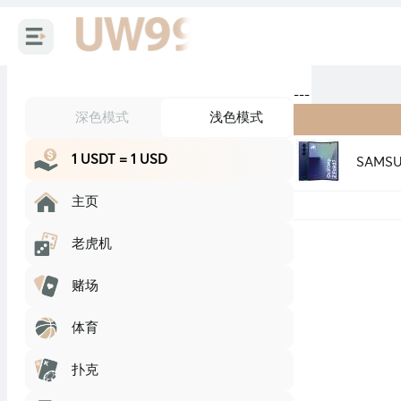
---
深色模式
浅色模式
1 USDT = 1 USD
SAMSU
主页
老虎机
赌场
体育
扑克