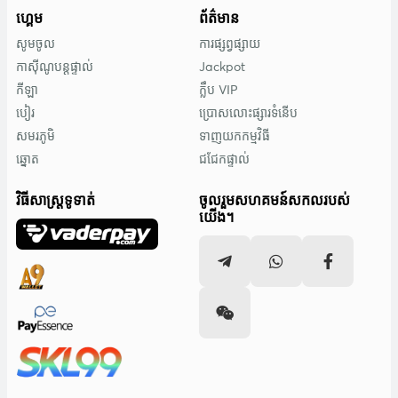
ហ្គេម
ព័ត៌មាន
សូមចូល
ការផ្សព្វផ្សាយ
កាស៊ីណូបន្តផ្ទាល់
Jackpot
កីឡា
ក្លឹប VIP
បៀរ
ប្រោសលោះផ្សារទំនើប
សមរភូមិ
ទាញយកកម្មវិធី
ឆ្នោត
ជជែកផ្ទាល់
វិធីសាស្រ្តទូទាត់
ចូលរួមសហគមន៍សកលរបស់
យើង។