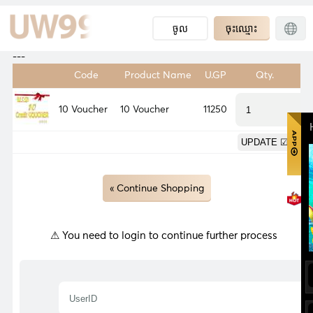
ចូល
ចុះឈ្មោះ
---
Code
Product Name
U.GP
Qty.
W
10 Voucher
10 Voucher
11250
0
0
« Continue Shopping
⚠ You need to login to continue further process