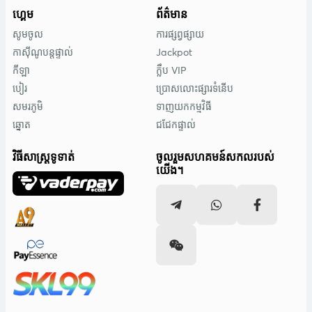
ហ្គេម
ព័ត៌មាន
សូមចូល
ការផ្សព្វផ្សាយ
កាស៊ីណូបន្តផ្ទាល់
Jackpot
កីឡា
ក្លឹប VIP
បៀរ
ប្រោសលោះផ្សារទំនើប
សមរភូមិ
ទាញយកកម្មវិធី
ឆ្នោត
ជជែកផ្ទាល់
វិធីសាស្រ្តទូទាត់
ចូលរួមសហគមន៍សកលរបស់
យើង។