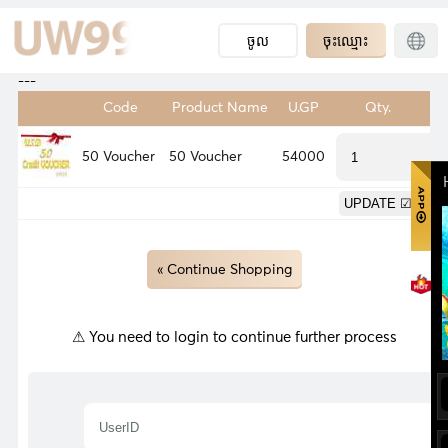
ចូល
ចុះឈ្មោះ
---
Code
Product Name
U.GP
Qty.
We
50 Voucher
50 Voucher
54000
0
0
« Continue Shopping
⚠ You need to login to continue further process