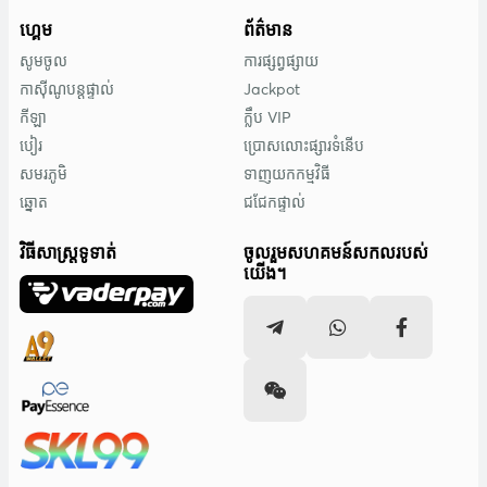
ហ្គេម
ព័ត៌មាន
សូមចូល
ការផ្សព្វផ្សាយ
កាស៊ីណូបន្តផ្ទាល់
Jackpot
កីឡា
ក្លឹប VIP
បៀរ
ប្រោសលោះផ្សារទំនើប
សមរភូមិ
ទាញយកកម្មវិធី
ឆ្នោត
ជជែកផ្ទាល់
វិធីសាស្រ្តទូទាត់
ចូលរួមសហគមន៍សកលរបស់
យើង។