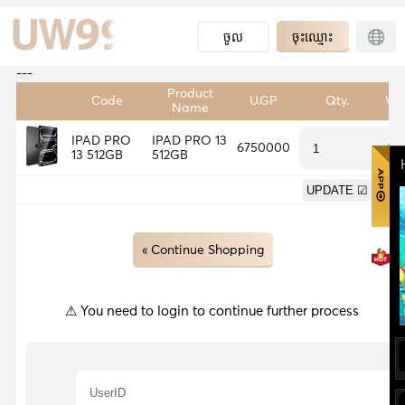
ចូល
ចុះឈ្មោះ
---
Product
Code
U.GP
Qty.
We
Name
IPAD PRO
IPAD PRO 13
6750000
0.
13 512GB
512GB
0.
« Continue Shopping
⚠ You need to login to continue further process