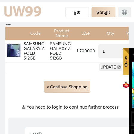
ចូល
ចុះឈ្មោះ
---
Product
Code
U.GP
Qty.
Wei
Name
SAMSUNG
SAMSUNG
GALAXY Z
GALAXY Z
11700000
0.
FOLD
FOLD
512GB
512GB
0.
« Continue Shopping
⚠ You need to login to continue further process