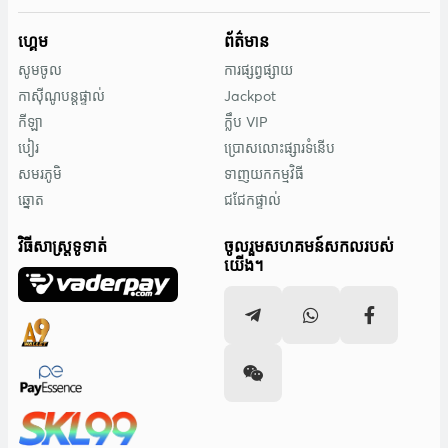
ហ្គេម
ព័ត៌មាន
សូមចូល
ការផ្សព្វផ្សាយ
កាស៊ីណូបន្តផ្ទាល់
Jackpot
កីឡា
ក្លឹប VIP
បៀរ
ប្រោសលោះផ្សារទំនើប
សមរភូមិ
ទាញយកកម្មវិធី
ឆ្នោត
ជជែកផ្ទាល់
វិធីសាស្រ្តទូទាត់
ចូលរួមសហគមន៍សកលរបស់
យើង។