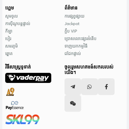
ហ្គេម
ព័ត៌មាន
សូមចូល
ការផ្សព្វផ្សាយ
កាស៊ីណូបន្តផ្ទាល់
Jackpot
កីឡា
ក្លឹប VIP
បៀរ
ប្រោសលោះផ្សារទំនើប
សមរភូមិ
ទាញយកកម្មវិធី
ឆ្នោត
ជជែកផ្ទាល់
វិធីសាស្រ្តទូទាត់
ចូលរួមសហគមន៍សកលរបស់
យើង។