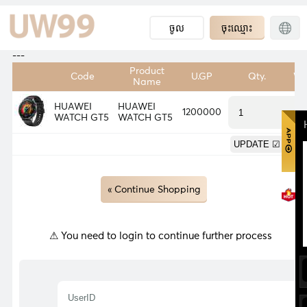
ចូល
ចុះឈ្មោះ
---
Product
Code
U.GP
Qty.
We
Name
HUAWEI
HUAWEI
1200000
0.
WATCH GT5
WATCH GT5
0.
« Continue Shopping
⚠ You need to login to continue further process