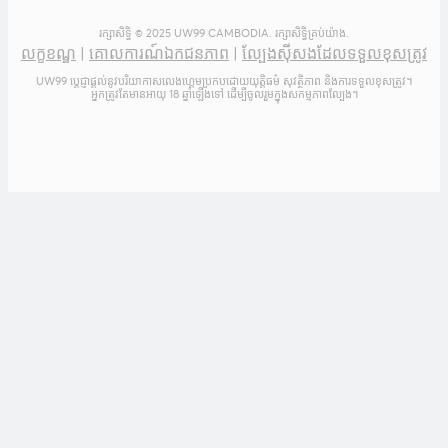
រក្សាសិទ្ធិ © 2025 UW99 CAMBODIA. រក្សាសិទ្ធិគ្រប់យ៉ាង.
លក្ខខណ្ឌ
|
គោលការណ៍ឯកជនភាព
|
ល្បែងស៊ីសងដែលទទួលខុសត្រូវ
UW99 ប្តេជ្ញាផ្តល់នូវបរិយាកាសលេងហ្គេមប្រកបដោយយុត្តិធម៌ សុវត្ថិភាព និងការទទួលខុសត្រូវ។
អ្នកត្រូវតែមានអាយុ 18 ឆ្នាំឡើងទៅ ដើម្បីចូលរួមក្នុងសកម្មភាពល្បែង។