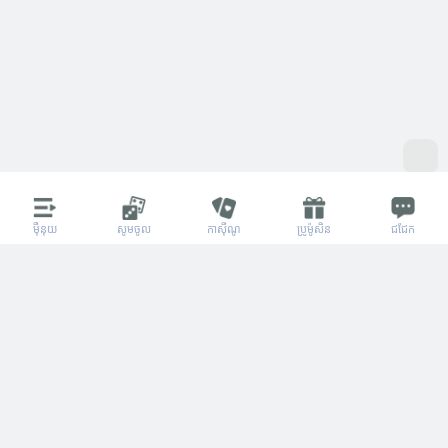
ម៉ឺនុយ
សូមចូល
កាស៊ីណូ
ប្រូម៉ូសិន
ជជែក