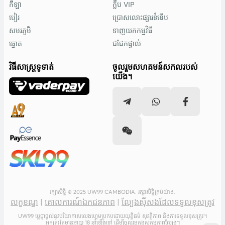
កីឡា
ក្លឹប VIP
បៀរ
ប្រោសលោះផ្សារទំនើប
សមរភូមិ
ទាញយកកម្មវិធី
ឆ្នោត
ជជែកផ្ទាល់
វិធីសាស្រ្តទូទាត់
ចូលរួមសហគមន៍សកលរបស់
យើង។
រក្សាសិទ្ធិ © 2025 UW99 CAMBODIA. រក្សាសិទ្ធិគ្រប់យ៉ាង.
លក្ខខណ្ឌ
|
គោលការណ៍ឯកជនភាព
|
ល្បែងស៊ីសងដែលទទួលខុសត្រូវ
UW99 ប្តេជ្ញាផ្តល់នូវបរិយាកាសលេងហ្គេមប្រកបដោយយុត្តិធម៌ សុវត្ថិភាព និងការទទួលខុសត្រូវ។
អ្នកត្រូវតែមានអាយុ 18 ឆ្នាំឡើងទៅ ដើម្បីចូលរួមក្នុងសកម្មភាពល្បែង។