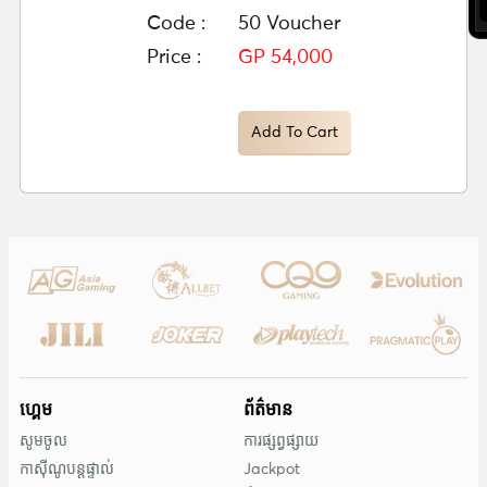
Code :
50 Voucher
Price :
GP 54,000
Add To Cart
ហ្គេម
ព័ត៌មាន
សូមចូល
ការផ្សព្វផ្សាយ
កាស៊ីណូបន្តផ្ទាល់
Jackpot