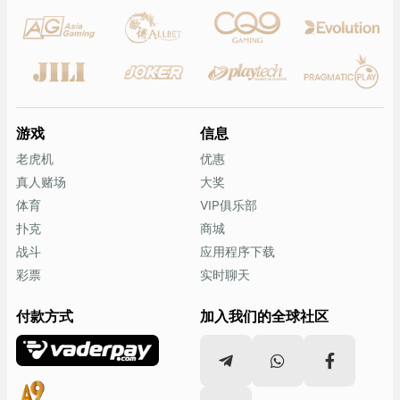
游戏
信息
老虎机
优惠
真人赌场
大奖
体育
VIP俱乐部
扑克
商城
战斗
应用程序下载
彩票
实时聊天
付款方式
加入我们的全球社区