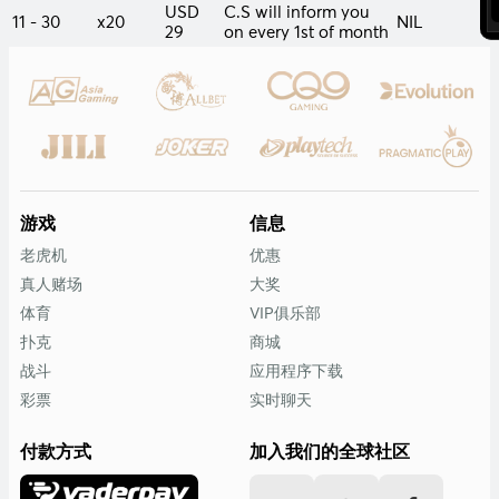
USD
C.S will inform you
11 - 30
x20
NIL
29
on every 1st of month
游戏
信息
老虎机
优惠
真人赌场
大奖
体育
VIP俱乐部
扑克
商城
战斗
应用程序下载
彩票
实时聊天
付款方式
加入我们的全球社区