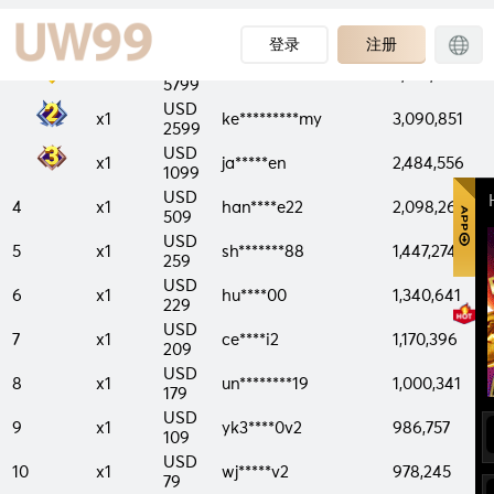
PRIZE
CASH
RANK
USERNAME
TURNOVER
COUNT
PRIZE
登录
注册
USD
x1
me********h2
3,657,280
5799
USD
x1
ke*********my
3,090,851
2599
USD
x1
ja*****en
2,484,556
1099
USD
4
x1
han****e22
2,098,264
509
USD
5
x1
sh*******88
1,447,274
259
USD
6
x1
hu****00
1,340,641
229
USD
7
x1
ce****i2
1,170,396
209
USD
8
x1
un********19
1,000,341
179
USD
9
x1
yk3****0v2
986,757
109
USD
10
x1
wj*****v2
978,245
79