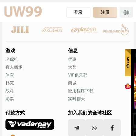
登录
注册
游戏
信息
老虎机
优惠
真人赌场
大奖
体育
VIP俱乐部
扑克
商城
战斗
应用程序下载
彩票
实时聊天
付款方式
加入我们的全球社区