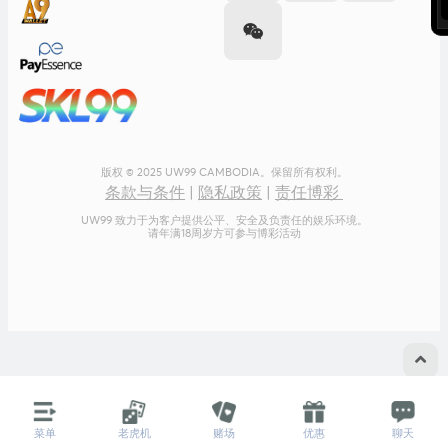
版权 © 2025 UW99 CAMBODIA。保留所有权利。
条款与条件
|
隐私政策
|
责任博彩
UW99 致力于为客户提供公平、安全及负责任的娱乐环境。
请年满18周岁方可参与博彩活动
菜单
菜单
老虎机
老虎机
赌场
赌场
优惠
优惠
聊天
聊天