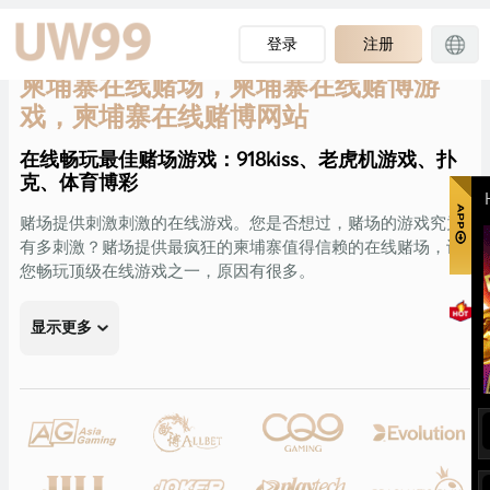
登录
注册
值得信赖的柬埔寨在线赌场，918kiss
柬埔寨在线赌场，柬埔寨在线赌博游
戏，柬埔寨在线赌博网站
在线畅玩最佳赌场游戏：918kiss、老虎机游戏、扑
克、体育博彩
赌场提供刺激刺激的在线游戏。您是否想过，赌场的游戏究竟
有多刺激？赌场提供最疯狂的柬埔寨值得信赖的在线赌场，让
您畅玩顶级在线游戏之一，原因有很多。
无论您在赌场玩什么，都能获得最佳体验。玩家可以享受各种
显示更多
纸牌游戏的乐趣。旋转赌桌，开启 918kiss 柬埔寨在线赌场最
刺激、最有趣的游戏体验。
享受真人及线上赌场游戏无与伦比的刺激，不要错过在值得信
赖的游戏网站上畅玩顶级线上赌场游戏的机会。
想在最佳平台上体验最佳游戏吗？快来 Uw99 在线赌场，体验