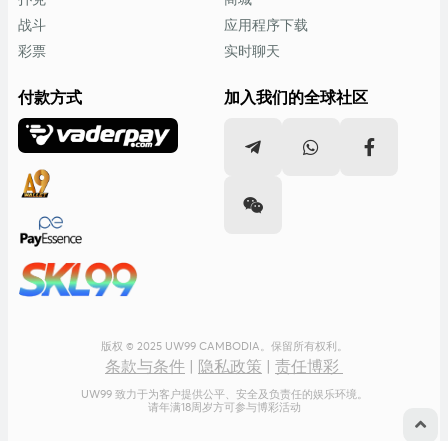
战斗
应用程序下载
彩票
实时聊天
付款方式
加入我们的全球社区
版权 © 2025 UW99 CAMBODIA。保留所有权利。
条款与条件
|
隐私政策
|
责任博彩
UW99 致力于为客户提供公平、安全及负责任的娱乐环境。
请年满18周岁方可参与博彩活动