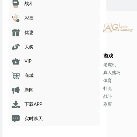
战斗
彩票
优惠
大奖
游戏
VIP
老虎机
真人赌场
商城
体育
扑克
新闻
战斗
下载APP
彩票
实时聊天