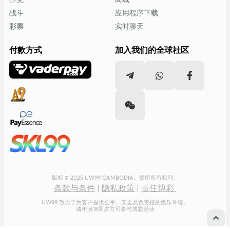
战斗
应用程序下载
彩票
实时聊天
付款方式
加入我们的全球社区
版权 © 2025 UW99 CAMBODIA。保留所有权利。
条款与条件
|
隐私政策
|
责任博彩
UW99 致力于为客户提供公平、安全及负责任的娱乐环境。
请年满18周岁方可参与博彩活动