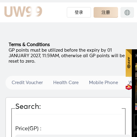
登录
注册
Terms & Conditions
GP points must be utilized before the expiry by 01
JANUARY 2027, 11:59AM, otherwise all GP points will be
reset to zero.
Credit Voucher
Health Care
Mobile Phone
Wat
Search:
Price(GP) :