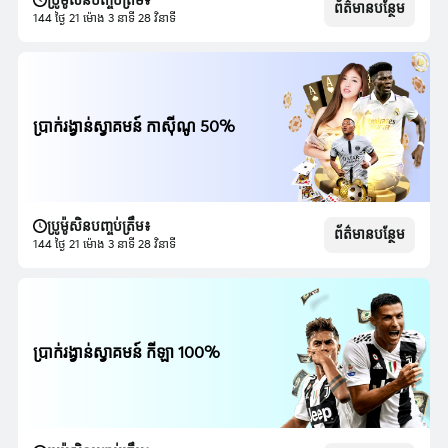
ប្រូម៉ូសិនបញ្ចប់ត្រឹម៖
ព័ត៌មានបន្ថែម
144 ថ្ងៃ 21 ម៉ោង 3 នាទី 27 វិនាទី
ប្រាក់រង្វាន់ស្វាគមន៍ កាស៊ីណូ 50%
ប្រូម៉ូសិនបញ្ចប់ត្រឹម៖
ព័ត៌មានបន្ថែម
144 ថ្ងៃ 21 ម៉ោង 3 នាទី 27 វិនាទី
ប្រាក់រង្វាន់ស្វាគមន៍ កីឡា 100%