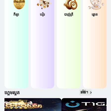
កីឡា
បៀរ
បាញ់ត្រី
ឆ្នោត
ហ្គេមស្លត
ទាំងអស់។