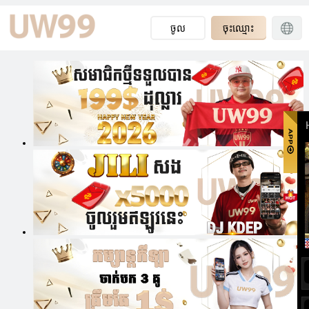
ចូល
ចុះឈ្មោះ