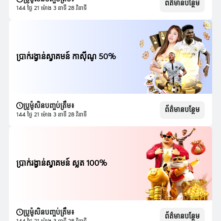
ព័ត៌មានបន្ថែម
144 ថ្ងៃ 21 ម៉ោង 3 នាទី 27 វិនាទី
ប្រាក់រង្វាន់ស្វាគមន៍ កាស៊ីណូ 50%
ប្រូម៉ូសិនបញ្ចប់ត្រឹម៖
ព័ត៌មានបន្ថែម
144 ថ្ងៃ 21 ម៉ោង 3 នាទី 27 វិនាទី
ប្រាក់រង្វាន់ស្វាគមន៍ ស្លត 100%
ប្រូម៉ូសិនបញ្ចប់ត្រឹម៖
ព័ត៌មានបន្ថែម