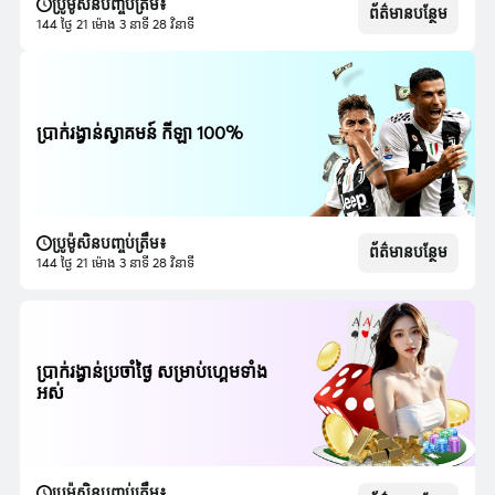
ប្រូម៉ូសិនបញ្ចប់ត្រឹម៖
ព័ត៌មានបន្ថែម
144 ថ្ងៃ 21 ម៉ោង 3 នាទី 27 វិនាទី
ប្រាក់រង្វាន់ស្វាគមន៍ កីឡា 100%
ប្រូម៉ូសិនបញ្ចប់ត្រឹម៖
ព័ត៌មានបន្ថែម
144 ថ្ងៃ 21 ម៉ោង 3 នាទី 27 វិនាទី
ប្រាក់រង្វាន់ប្រចាំថ្ងៃ សម្រាប់ហ្គេមទាំង
អស់
ប្រូម៉ូសិនបញ្ចប់ត្រឹម៖