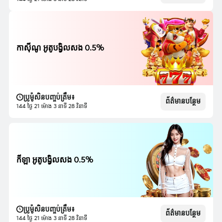
កាស៊ីណូ អូតូបង្វិលសង 0.5%
ប្រូម៉ូសិនបញ្ចប់ត្រឹម៖
ព័ត៌មានបន្ថែម
144 ថ្ងៃ 21 ម៉ោង 3 នាទី 27 វិនាទី
កីឡា អូតូបង្វិលសង 0.5%
ប្រូម៉ូសិនបញ្ចប់ត្រឹម៖
ព័ត៌មានបន្ថែម
144 ថ្ងៃ 21 ម៉ោង 3 នាទី 27 វិនាទី