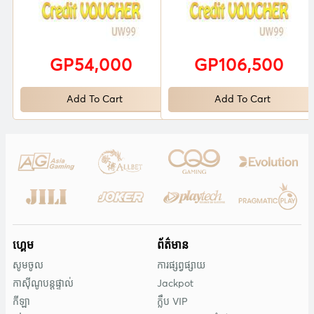
GP54,000
GP106,500
Add To Cart
Add To Cart
ហ្គេម
ព័ត៌មាន
សូមចូល
ការផ្សព្វផ្សាយ
កាស៊ីណូបន្តផ្ទាល់
Jackpot
កីឡា
ក្លឹប VIP