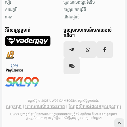
បៀរ
ប្រោសលោះផ្សារទំនើប
សមរភូមិ
ទាញយកកម្មវិធី
ឆ្នោត
ជជែកផ្ទាល់
វិធីសាស្រ្តទូទាត់
ចូលរួមសហគមន៍សកលរបស់
យើង។
រក្សាសិទ្ធិ © 2025 UW99 CAMBODIA. រក្សាសិទ្ធិគ្រប់យ៉ាង.
លក្ខខណ្ឌ
|
គោលការណ៍ឯកជនភាព
|
ល្បែងស៊ីសងដែលទទួលខុសត្រូវ
UW99 ប្តេជ្ញាផ្តល់នូវបរិយាកាសលេងហ្គេមប្រកបដោយយុត្តិធម៌ សុវត្ថិភាព និងការទទួលខុសត្រូវ។
អ្នកត្រូវតែមានអាយុ 18 ឆ្នាំឡើងទៅ ដើម្បីចូលរួមក្នុងសកម្មភាពល្បែង។