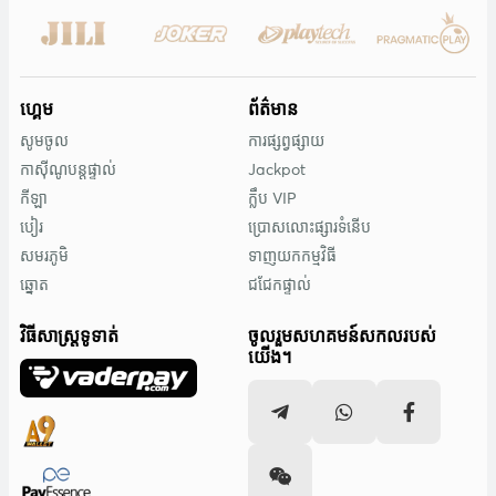
រីករាយជាមួយភាពរំភើបដែលមិនអាចប្រៀបផ្ទឹមបាននៃហ្គេមកាស៊ីណូបន្តផ្ទាល់
និងអនឡាញ ហើយកុំខកខានឱកាសក្នុងការលេងហ្គេមកាស៊ីណូអនឡាញ
កំពូលនៅលើគេហទំព័រហ្គេមដែលគួរឱ្យទុកចិត្ត។
ដូច្នេះ តើ​អ្នក​កំពុង​សម្លឹង​រក​ការ​លេង​ល្អ​បំផុត​នៅ​វេទិកា​ដ៏​ល្អ​បំផុត​ឬ? ពិនិត្យ
ហ្គេម
ព័ត៌មាន
មើលហ្គេមកាស៊ីណូដែលអ្នកអាចរីករាយជាមួយ Uw99net កា
សូមចូល
ការផ្សព្វផ្សាយ
ស៊ីណូអនឡាញ។
កាស៊ីណូបន្តផ្ទាល់
Jackpot
Live Blackjack
កីឡា
ក្លឹប VIP
បៀរ
ប្រោសលោះផ្សារទំនើប
Blackjack គឺជាប្រភេទហ្គេមធនាគារអនឡាញដែលល្បី និងល្បីល្បាញ ការ
លេង Blackjack ទាមទារសំណាងសម្រាប់ការឈ្នះហ្គេម។ ប៉ុន្តែច្បាប់របស់
សមរភូមិ
ទាញយកកម្មវិធី
Blackjack មានភាពងាយស្រួលក្នុងការយល់ និងជួយអ្នកលេងឱ្យស្គាល់
ឆ្នោត
ជជែកផ្ទាល់
ហ្គេមជាមួយនឹងហ្គេមដែលអាចចូលប្រើបាន។
វិធីសាស្រ្តទូទាត់
ចូលរួមសហគមន៍សកលរបស់
ហ្គេមដែលមានល្បឿនលឿន និងយុទ្ធសាស្ត្រលេងហ្គេមងាយស្រួលកំពុងធ្វើឱ្យ
យើង។
Blackjack ក្លាយជាស្តេចកាស៊ីណូគ្មានជម្លោះ។
លក្ខណៈពិសេសរបស់ Blackjack
Blackjack គឺជាហ្គេមកាស៊ីណូដែលផ្តល់ការលេងហ្គេមដោយយុត្តិធម៌
ជាមួយនឹងគន្លឹះក្នុងការលេងហ្គេមដ៏ងាយស្រួល។