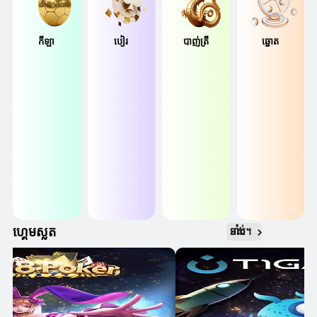
កីឡា
បៀរ
បាញ់ត្រី
ឆ្នោត
ហ្គេមស្លត
ទាំងអស់។