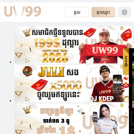
ចូល
ចុះឈ្មោះ