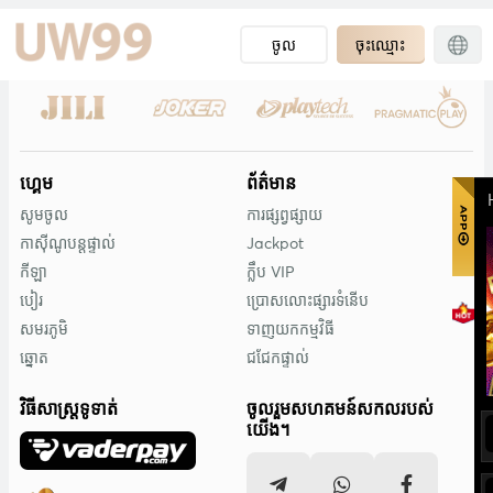
ចូល
ចុះឈ្មោះ
ហ្គេម
ព័ត៌មាន
សូមចូល
ការផ្សព្វផ្សាយ
កាស៊ីណូបន្តផ្ទាល់
Jackpot
កីឡា
ក្លឹប VIP
បៀរ
ប្រោសលោះផ្សារទំនើប
សមរភូមិ
ទាញយកកម្មវិធី
ឆ្នោត
ជជែកផ្ទាល់
វិធីសាស្រ្តទូទាត់
ចូលរួមសហគមន៍សកលរបស់
យើង។