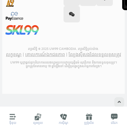
រក្សាសិទ្ធិ © 2025 UW99 CAMBODIA. រក្សាសិទ្ធិគ្រប់យ៉ាង.
លក្ខខណ្ឌ
|
គោលការណ៍ឯកជនភាព
|
ល្បែងស៊ីសងដែលទទួលខុសត្រូវ
UW99 ប្តេជ្ញាផ្តល់នូវបរិយាកាសលេងហ្គេមប្រកបដោយយុត្តិធម៌ សុវត្ថិភាព និងការទទួលខុសត្រូវ។
អ្នកត្រូវតែមានអាយុ 18 ឆ្នាំឡើងទៅ ដើម្បីចូលរួមក្នុងសកម្មភាពល្បែង។
ម៉ឺនុយ
ម៉ឺនុយ
សូមចូល
សូមចូល
កាស៊ីណូ
កាស៊ីណូ
ប្រូម៉ូសិន
ប្រូម៉ូសិន
ជជែក
ជជែក