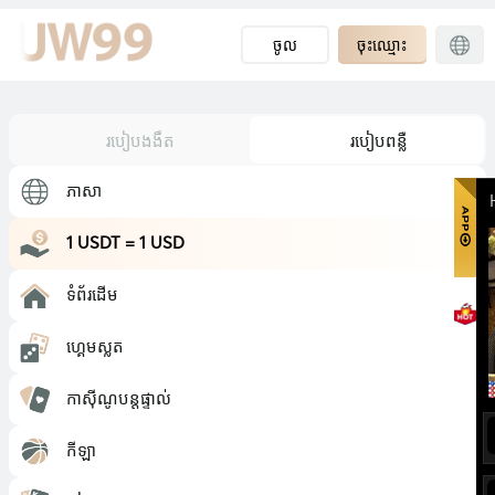
ចូល
ចុះឈ្មោះ
របៀបងងឹត
របៀបពន្លឺ
ភាសា
1 USDT = 1 USD
ទំព័រដើម
ហ្គេមស្លត
កាស៊ីណូបន្តផ្ទាល់
កីឡា