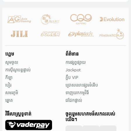
ហ្គេម
ព័ត៌មាន
សូមចូល
ការផ្សព្វផ្សាយ
កាស៊ីណូបន្តផ្ទាល់
Jackpot
កីឡា
ក្លឹប VIP
បៀរ
ប្រោសលោះផ្សារទំនើប
សមរភូមិ
ទាញយកកម្មវិធី
ឆ្នោត
ជជែកផ្ទាល់
វិធីសាស្រ្តទូទាត់
ចូលរួមសហគមន៍សកលរបស់
យើង។