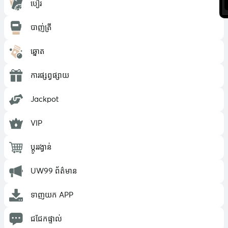
បៀរ
បាញ់ត្រី
ឆ្នោត
ការផ្សព្វផ្សាយ
Jackpot
VIP
ប្តូររង្វាន់
UW99 ព័ត៌មាន
ទាញយក APP
ជជែកផ្ទាល់