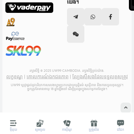
យើង។
រក្សាសិទ្ធិ © 2025 UW99 CAMBODIA. រក្សាសិទ្ធិគ្រប់យ៉ាង.
លក្ខខណ្ឌ
|
គោលការណ៍ឯកជនភាព
|
ល្បែងស៊ីសងដែលទទួលខុសត្រូវ
UW99 ប្តេជ្ញាផ្តល់នូវបរិយាកាសលេងហ្គេមប្រកបដោយយុត្តិធម៌ សុវត្ថិភាព និងការទទួលខុសត្រូវ។
អ្នកត្រូវតែមានអាយុ 18 ឆ្នាំឡើងទៅ ដើម្បីចូលរួមក្នុងសកម្មភាពល្បែង។
ម៉ឺនុយ
សូមចូល
កាស៊ីណូ
ប្រូម៉ូសិន
ជជែក