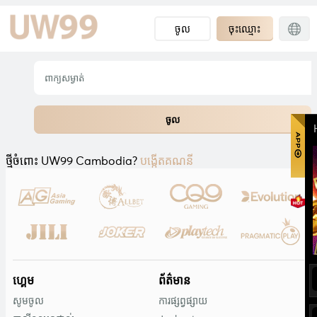
ចូល
ចុះឈ្មោះ
ថ្មីចំពោះ UW99 Cambodia?
បង្កើតគណនី
ហ្គេម
ព័ត៌មាន
សូមចូល
ការផ្សព្វផ្សាយ