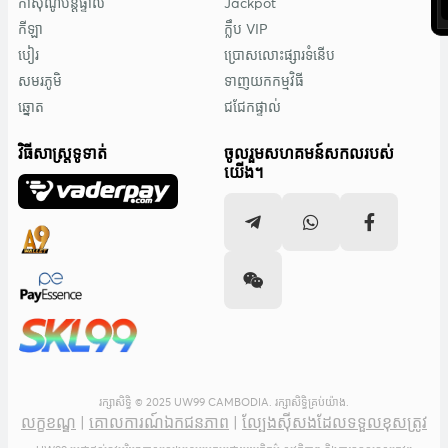
កាស៊ីណូបន្តផ្ទាល់
Jackpot
កីឡា
ក្លឹប VIP
បៀរ
ប្រោសលោះផ្សារទំនើប
សមរភូមិ
ទាញយកកម្មវិធី
ឆ្នោត
ជជែកផ្ទាល់
វិធីសាស្រ្តទូទាត់
ចូលរួមសហគមន៍សកលរបស់
យើង។
រក្សាសិទ្ធិ © 2025 UW99 CAMBODIA. រក្សាសិទ្ធិគ្រប់យ៉ាង.
លក្ខខណ្ឌ
|
គោលការណ៍ឯកជនភាព
|
ល្បែងស៊ីសងដែលទទួលខុសត្រូវ