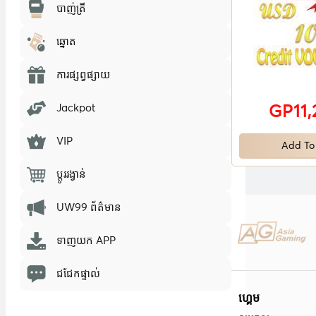
បាញ់ត្រី
ឆ្នោត
ការផ្សព្វផ្សាយ
Jackpot
GP11,
VIP
Add To
ប្តូររង្វាន់
UW99 ព័ត៌មាន
ទាញយក APP
ជជែកផ្ទាល់
ហ្គេម