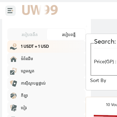
របៀបងងឹត
របៀបពន្លឺ
Search:
1 USDT = 1 USD
ទំព័រដើម
Price(GP) :
ហ្គេមស្លត
Sort By
កាស៊ីណូបន្តផ្ទាល់
កីឡា
10 Vo
បៀរ