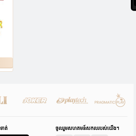
0
ូទាត់
ចូលរួមសហគមន៍សកលរបស់យើង។