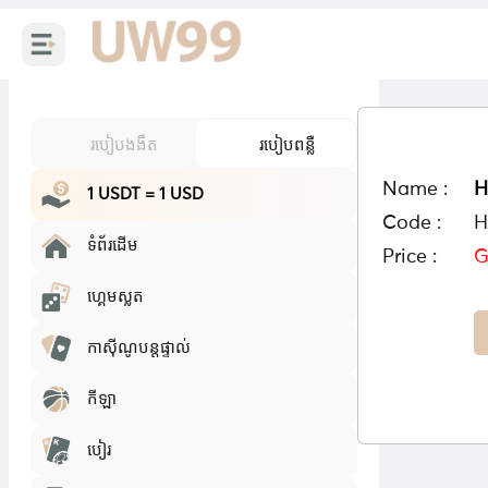
របៀបងងឹត
របៀបពន្លឺ
Name :
H
1 USDT = 1 USD
Code :
H
ទំព័រដើម
Price :
G
ហ្គេមស្លត
កាស៊ីណូបន្តផ្ទាល់
កីឡា
បៀរ