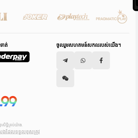
ូទាត់
ចូលរួមសហគមន៍សកលរបស់យើង។
ទ្ធិគ្រប់យ៉ាង.
ីសងដែលទទួលខុសត្រូវ