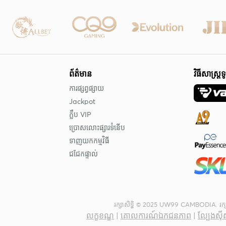
ព័ត៌មាន
វិធីសាស្រ្តទ
ការផ្សព្វផ្សាយ
Jackpot
ក្លឹប VIP
ប្រោសលោះផ្សារទំនើប
ទាញយកកម្មវិធី
ជជែកផ្ទាល់
រក្សាសិទ្ធិ © 2025 UW99 CAMBODIA. រក្សាសិ
លក្ខខណ្ឌ
|
គោលការណ៍ឯកជនភាព
|
ល្បែងស៊