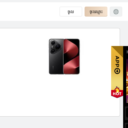
ចូល
ចុះឈ្មោះ