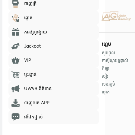
បាញ់ត្រី
ឆ្នោត
ការផ្សព្វផ្សាយ
ហ្គេម
Jackpot
សូមចូល
VIP
កាស៊ីណូបន្តផ្ទាល់
កីឡា
ប្តូររង្វាន់
បៀរ
សមរភូមិ
UW99 ព័ត៌មាន
ឆ្នោត
ទាញយក APP
ជជែកផ្ទាល់